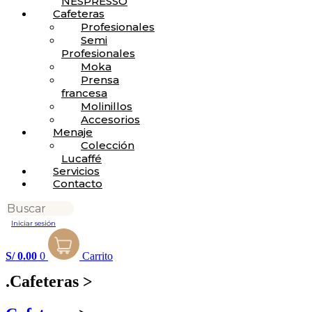
NESPRESSO
Cafeteras
Profesionales
Semi
Profesionales
Mo
ka
Prensa
francesa
Molinillos
Accesorios
Menaje
Colección
Lucaffé
Servicios
Contacto
Iniciar sesión
S/
0.00
0
Carrito
.
Cafeteras
>