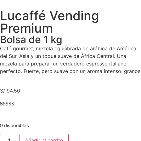
Lucaffé Vending
Premium
Bolsa de 1 kg
Café gourmet, mezcla equilibrada de arábica de América
del Sur, Asia y un toque suave de África Central. Una
mezcla para preparar un verdadero espresso italiano
perfecto. Fuerte, pero suave con un aroma intenso.
granos
S/
94.50
Valorado
4
con
4.00
de 5 en
9 disponibles
base a
valoraciones
de clientes
Añadir al carrito