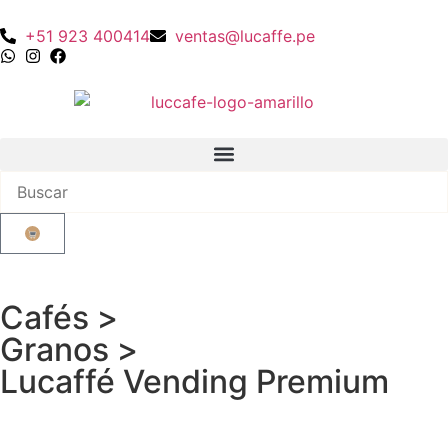
+51 923 400414
ventas@lucaffe.pe
Cafés
>
Granos
>
Lucaffé Vending Premium