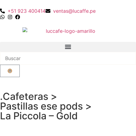
+51 923 400414
ventas@lucaffe.pe
.
Cafeteras
>
Pastillas ese pods
>
La Piccola
– Gold