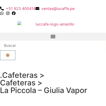
+51 923 400414
ventas@lucaffe.pe
.
Cafeteras
>
Cafeteras
>
La Piccola
– Giulia Vapor