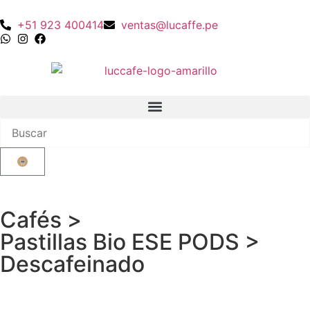
+51 923 400414
ventas@lucaffe.pe
Cafés
>
Pastillas Bio ESE PODS
>
Descafeinado