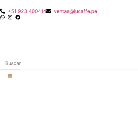
+51 923 400414
ventas@lucaffe.pe