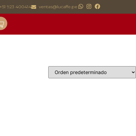
+51 923 400414
ventas@lucaffe.pe