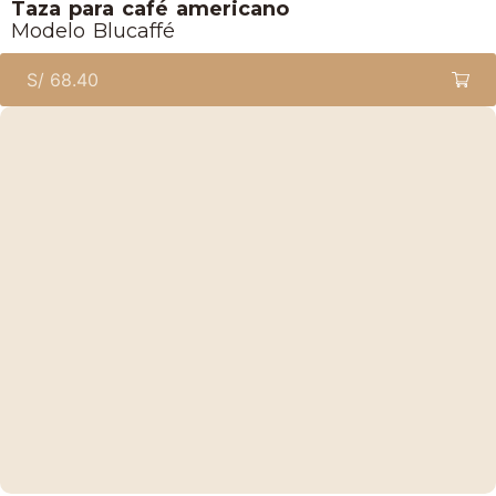
Taza para café americano
Modelo Blucaffé
S/
68.40
Lucaffe